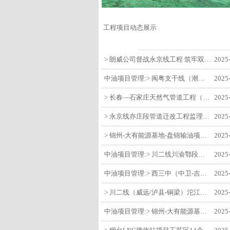
工程项目动态展示
> 朗威公司督战永京线工程 筑牢双节质量防线
2025
中油项目管理:> 闽粤支干线（潮州-27#阀室）监理一标段组织开展节前安全生产专项检查
2025
> 长春—石家庄天然气管道工程（长岭-张家口段）监理四标段监理部开展中秋、国庆节前质量安全专项检查
2025
> 永京线亦庄段管道迁改工程监理部组织参建单位开专题会 锚定节点攻坚力保项目质速双优
2025
> 锦州-大有能源基地-盘锦输油项目监理部组织召开节前QHSE专题会议
2025
中油项目管理:> 川二线川渝鄂段（威远/泸县-铜梁）项目铜梁压气站1#压缩机一次投产成功
2025
中油项目管理:> 西三中（中卫-吉安）枣仙段枣阳联络压气站110kV变电所顺利送电
2025
> 川二线（威远/泸县-铜梁）沱江隧道进口移交工程转入管道施工关键阶段
2025
中油项目管理:> 锦州-大有能源基地-盘锦输油项目大有能源基地罐区工程顺利完成中交
2025