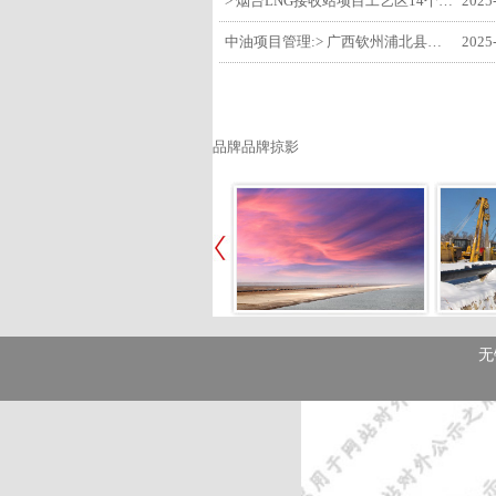
> 烟台LNG接收站项目工艺区14个土建主体工程顺利验收
2025
中油项目管理:> 广西钦州浦北县安石10万千瓦风电项目召开首台风机浇筑复盘会
2025
品牌品牌掠影
无