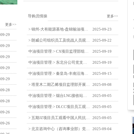
导购员情操
更多>>
更多>>
> 锦州-大有能源基地-盘锦输油项目监理部举办“迎中交·庆国庆”联合团建活动
2025-09-23
-09-29
> 朗威公司组织员工及统战人员观看电影《731》
2025-09-22
-09-29
中油项目管理:> CX项目监理部组织员工观看红色教育电影《731》
2025-09-19
-09-29
中油项目管理:> 东北分公司党支部开展“勿忘国耻 强我中华”主题党日活动
2025-09-19
-09-29
中油项目管理:> 秦皇岛-丰南沿海输气管道工程项目开展9月份廉洁教育学习
2025-09-15
-09-29
> 塔里木二期乙烯项目监理部开展9月份廉学警示教育
2025-09-08
-09-28
中油项目管理:> 烟台LNG接收站项目员工观看中国人民抗日战争暨世界反法西斯战争胜利80周年阅兵式
2025-09-05
-09-28
中油项目管理:> DLCC项目员工观看纪念中国人民抗日战争暨世界反法西斯战争胜利80周年阅兵式
2025-09-05
-09-26
> 五期JZ项目员工观看中国人民抗日战争暨世界反法西斯战争胜利80周年阅兵式
2025-09-05
-09-26
> 北京咨询中心（咨询事业部）党支部观看纪念中国人民抗日战争暨世界反法西斯战争胜利80周年阅兵仪式
2025-09-04