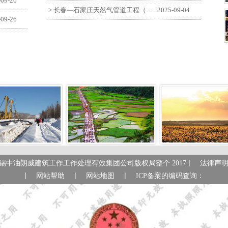
-09-26
> 长春—石家庄天然气管道工程（长岭-张家口段）监理四标段员工观看纪念中国人民抗日战争暨世界反法西斯战争胜利80周年大会
2025-09-04
-09-26
|
锡中油朗威建筑工作工作处理有效集团公司版权局整个 2017
法律声
|
|
|
网站帮助
网站地图
ICP备案的编码查询：