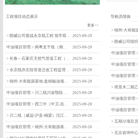
工程项目动态展示
导购员情操
更多>>
> 朗威公司督战永京线工程 筑牢双节质量防线
2025-09-29
中油项目管理:> 闽粤支干线（潮州-27#阀室）监理一标段组织开展节前安全生产专项检查
2025-09-29
> 长春—石家庄天然气管道工程（长岭-张家口段）监理四标段监理部开展中秋、国庆节前质量安全专项检查
2025-09-29
> 永京线亦庄段管道迁改工程监理部组织参建单位开专题会 锚定节点攻坚力保项目质速双优
2025-09-29
> 锦州-大有能源基地-盘锦输油项目监理部组织召开节前QHSE专题会议
2025-09-29
中油项目管理:> 川二线川渝鄂段（威远/泸县-铜梁）项目铜梁压气站1#压缩机一次投产成功
2025-09-28
中油项目管理:> 西三中（中卫-吉安）枣仙段枣阳联络压气站110kV变电所顺利送电
2025-09-28
> 川二线（威远/泸县-铜梁）沱江隧道进口移交工程转入管道施工关键阶段
2025-09-26
中油项目管理:> 锦州-大有能源基地-盘锦输油项目大有能源基地罐区工程顺利完成中交
2025-09-26