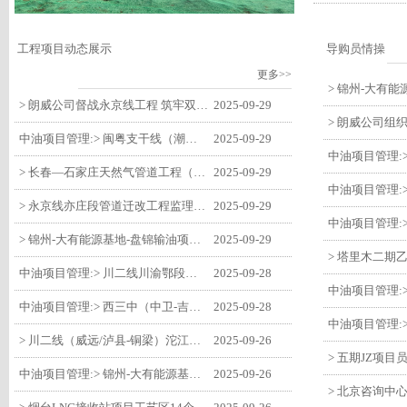
工程项目动态展示
导购员情操
更多>>
> 朗威公司督战永京线工程 筑牢双节质量防线
2025-09-29
中油项目管理:> 闽粤支干线（潮州-27#阀室）监理一标段组织开展节前安全生产专项检查
2025-09-29
> 长春—石家庄天然气管道工程（长岭-张家口段）监理四标段监理部开展中秋、国庆节前质量安全专项检查
2025-09-29
> 永京线亦庄段管道迁改工程监理部组织参建单位开专题会 锚定节点攻坚力保项目质速双优
2025-09-29
> 锦州-大有能源基地-盘锦输油项目监理部组织召开节前QHSE专题会议
2025-09-29
中油项目管理:> 川二线川渝鄂段（威远/泸县-铜梁）项目铜梁压气站1#压缩机一次投产成功
2025-09-28
中油项目管理:> 西三中（中卫-吉安）枣仙段枣阳联络压气站110kV变电所顺利送电
2025-09-28
> 川二线（威远/泸县-铜梁）沱江隧道进口移交工程转入管道施工关键阶段
2025-09-26
中油项目管理:> 锦州-大有能源基地-盘锦输油项目大有能源基地罐区工程顺利完成中交
2025-09-26