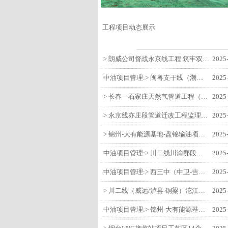
工程项目动态展示
> 朗威公司督战永京线工程 筑牢双节质量防线
2025
中油项目管理:> 闽粤支干线（潮州-27#阀室）监理一标段组织开展节前安全生产专项检查
2025
> 长春—石家庄天然气管道工程（长岭-张家口段）监理四标段监理部开展中秋、国庆节前质量安全专项检查
2025
> 永京线亦庄段管道迁改工程监理部组织参建单位开专题会 锚定节点攻坚力保项目质速双优
2025
> 锦州-大有能源基地-盘锦输油项目监理部组织召开节前QHSE专题会议
2025
中油项目管理:> 川二线川渝鄂段（威远/泸县-铜梁）项目铜梁压气站1#压缩机一次投产成功
2025
中油项目管理:> 西三中（中卫-吉安）枣仙段枣阳联络压气站110kV变电所顺利送电
2025
> 川二线（威远/泸县-铜梁）沱江隧道进口移交工程转入管道施工关键阶段
2025
中油项目管理:> 锦州-大有能源基地-盘锦输油项目大有能源基地罐区工程顺利完成中交
2025