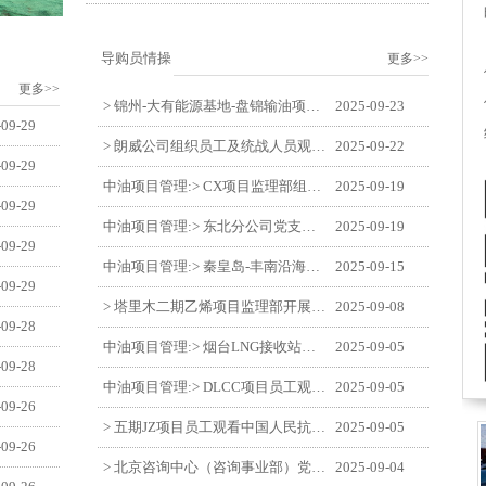
导购员情操
更多>>
更多>>
> 锦州-大有能源基地-盘锦输油项目监理部举办“迎中交·庆国庆”联合团建活动
2025-09-23
-09-29
> 朗威公司组织员工及统战人员观看电影《731》
2025-09-22
-09-29
中油项目管理:> CX项目监理部组织员工观看红色教育电影《731》
2025-09-19
-09-29
中油项目管理:> 东北分公司党支部开展“勿忘国耻 强我中华”主题党日活动
2025-09-19
-09-29
中油项目管理:> 秦皇岛-丰南沿海输气管道工程项目开展9月份廉洁教育学习
2025-09-15
-09-29
> 塔里木二期乙烯项目监理部开展9月份廉学警示教育
2025-09-08
-09-28
中油项目管理:> 烟台LNG接收站项目员工观看中国人民抗日战争暨世界反法西斯战争胜利80周年阅兵式
2025-09-05
-09-28
中油项目管理:> DLCC项目员工观看纪念中国人民抗日战争暨世界反法西斯战争胜利80周年阅兵式
2025-09-05
-09-26
> 五期JZ项目员工观看中国人民抗日战争暨世界反法西斯战争胜利80周年阅兵式
2025-09-05
-09-26
> 北京咨询中心（咨询事业部）党支部观看纪念中国人民抗日战争暨世界反法西斯战争胜利80周年阅兵仪式
2025-09-04