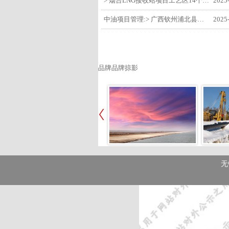
> 烟台LNG接收站项目工艺区14个土建主体工程顺利验收
2025
中油项目管理:> 广西钦州浦北县安石10万千瓦风电项目召开首台风机浇筑复盘会
2025
品牌品牌掠影
无