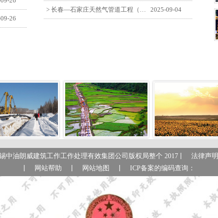
-09-26
> 长春—石家庄天然气管道工程（长岭-张家口段）监理四标段员工观看纪念中国人民抗日战争暨世界反法西斯战争胜利80周年大会
2025-09-04
-09-26
|
锡中油朗威建筑工作工作处理有效集团公司版权局整个 2017
法律声
|
|
|
网站帮助
网站地图
ICP备案的编码查询：