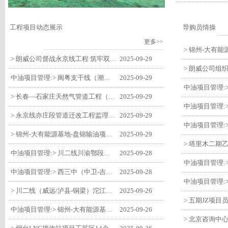
工程项目动态展示
导购员情操
更多>>
> 朗威公司督战永京线工程 筑牢双节质量防线
2025-09-29
中油项目管理:> 闽粤支干线（潮州-27#阀室）监理一标段组织开展节前安全生产专项检查
2025-09-29
> 长春—石家庄天然气管道工程（长岭-张家口段）监理四标段监理部开展中秋、国庆节前质量安全专项检查
2025-09-29
> 永京线亦庄段管道迁改工程监理部组织参建单位开专题会 锚定节点攻坚力保项目质速双优
2025-09-29
> 锦州-大有能源基地-盘锦输油项目监理部组织召开节前QHSE专题会议
2025-09-29
中油项目管理:> 川二线川渝鄂段（威远/泸县-铜梁）项目铜梁压气站1#压缩机一次投产成功
2025-09-28
中油项目管理:> 西三中（中卫-吉安）枣仙段枣阳联络压气站110kV变电所顺利送电
2025-09-28
> 川二线（威远/泸县-铜梁）沱江隧道进口移交工程转入管道施工关键阶段
2025-09-26
中油项目管理:> 锦州-大有能源基地-盘锦输油项目大有能源基地罐区工程顺利完成中交
2025-09-26