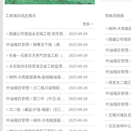
工程项目动态展示
导购员情操
更多>>
> 朗威公司督战永京线工程 筑牢双节质量防线
2025-09-29
中油项目管理:> 闽粤支干线（潮州-27#阀室）监理一标段组织开展节前安全生产专项检查
2025-09-29
> 长春—石家庄天然气管道工程（长岭-张家口段）监理四标段监理部开展中秋、国庆节前质量安全专项检查
2025-09-29
> 永京线亦庄段管道迁改工程监理部组织参建单位开专题会 锚定节点攻坚力保项目质速双优
2025-09-29
> 锦州-大有能源基地-盘锦输油项目监理部组织召开节前QHSE专题会议
2025-09-29
中油项目管理:> 川二线川渝鄂段（威远/泸县-铜梁）项目铜梁压气站1#压缩机一次投产成功
2025-09-28
中油项目管理:> 西三中（中卫-吉安）枣仙段枣阳联络压气站110kV变电所顺利送电
2025-09-28
> 川二线（威远/泸县-铜梁）沱江隧道进口移交工程转入管道施工关键阶段
2025-09-26
中油项目管理:> 锦州-大有能源基地-盘锦输油项目大有能源基地罐区工程顺利完成中交
2025-09-26