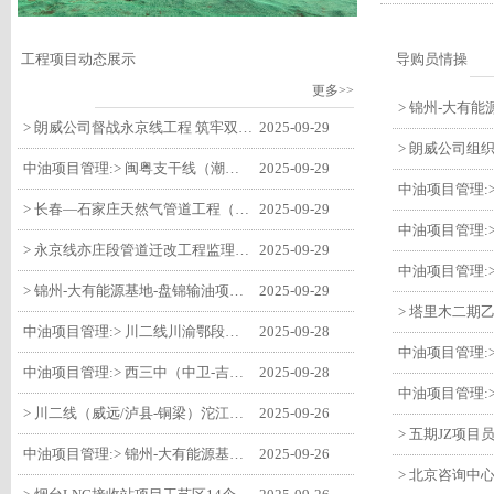
工程项目动态展示
导购员情操
更多>>
> 朗威公司督战永京线工程 筑牢双节质量防线
2025-09-29
中油项目管理:> 闽粤支干线（潮州-27#阀室）监理一标段组织开展节前安全生产专项检查
2025-09-29
> 长春—石家庄天然气管道工程（长岭-张家口段）监理四标段监理部开展中秋、国庆节前质量安全专项检查
2025-09-29
> 永京线亦庄段管道迁改工程监理部组织参建单位开专题会 锚定节点攻坚力保项目质速双优
2025-09-29
> 锦州-大有能源基地-盘锦输油项目监理部组织召开节前QHSE专题会议
2025-09-29
中油项目管理:> 川二线川渝鄂段（威远/泸县-铜梁）项目铜梁压气站1#压缩机一次投产成功
2025-09-28
中油项目管理:> 西三中（中卫-吉安）枣仙段枣阳联络压气站110kV变电所顺利送电
2025-09-28
> 川二线（威远/泸县-铜梁）沱江隧道进口移交工程转入管道施工关键阶段
2025-09-26
中油项目管理:> 锦州-大有能源基地-盘锦输油项目大有能源基地罐区工程顺利完成中交
2025-09-26